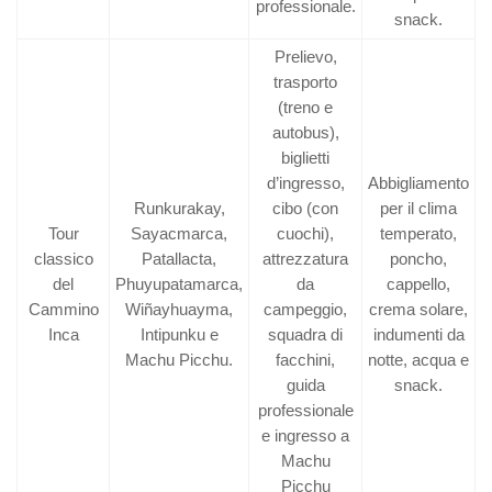
professionale.
snack.
Prelievo,
trasporto
(treno e
autobus),
biglietti
d’ingresso,
Abbigliamento
Runkurakay,
cibo (con
per il clima
Tour
Sayacmarca,
cuochi),
temperato,
classico
Patallacta,
attrezzatura
poncho,
del
Phuyupatamarca,
da
cappello,
Cammino
Wiñayhuayma,
campeggio,
crema solare,
Inca
Intipunku e
squadra di
indumenti da
Machu Picchu.
facchini,
notte, acqua e
guida
snack.
professionale
e ingresso a
Machu
Picchu