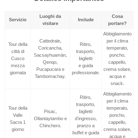
Luoghi da
Cosa
Servizio
Include
visitare
portare?
Abbigliamento
Cattedrale,
per il clima
Tour della
Ritiro,
Coricancha,
temperato,
città di
trasporto,
Sacsayhuamán,
poncho,
Cusco
biglietti
Qenqo,
cappello,
mezza
e guida
Pucapucara e
crema solare,
giornata
professionale.
Tambomachay.
acqua e
snack.
Abbigliamento
Ritiro,
per il clima
trasporto,
Tour della
temperato,
Pisac,
biglietti
Valle
poncho,
Ollantaytambo e
d’ingresso,
Sacra 1
cappello,
Chinchero.
pranzo a
giorno
crema solare,
buffet e guida
acqua e