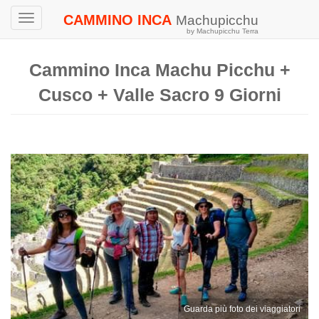
CAMMINO INCA
Machupicchu
Toggle
by Machupicchu Terra
navigation
Cammino Inca Machu Picchu +
Cusco + Valle Sacro 9 Giorni
Guarda più foto dei viaggiatori