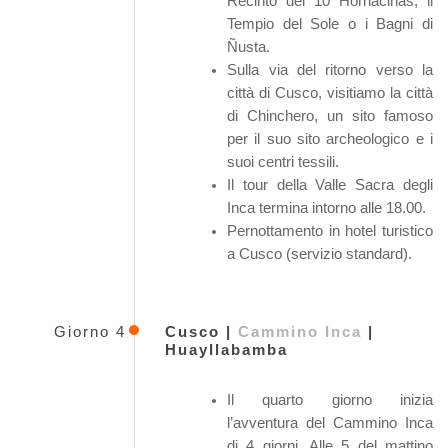
Recinto dei 10 Hornacinas, il
Tempio del Sole o i Bagni di
Ñusta.
Sulla via del ritorno verso la
città di Cusco, visitiamo la città
di Chinchero, un sito famoso
per il suo sito archeologico e i
suoi centri tessili.
Il tour della Valle Sacra degli
Inca termina intorno alle 18.00.
Pernottamento in hotel turistico
a Cusco (servizio standard).
Giorno 4
Cusco |
Cammino Inca
|
Huayllabamba
Il quarto giorno inizia
l’avventura del Cammino Inca
di 4 giorni. Alle 5 del mattino