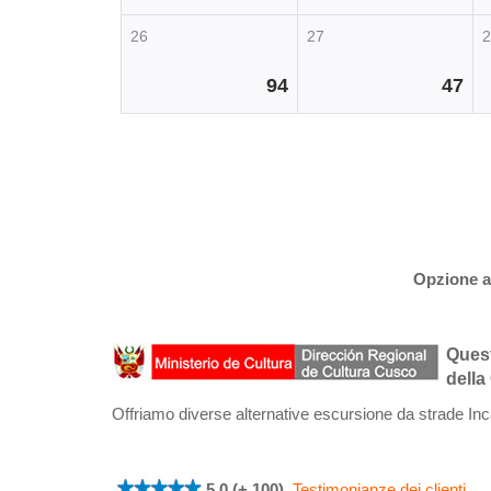
26
27
94
47
Opzione al
Quest
della
Offriamo diverse alternative escursione da strade In
5.0 (+ 100).
Testimonianze dei clienti
.