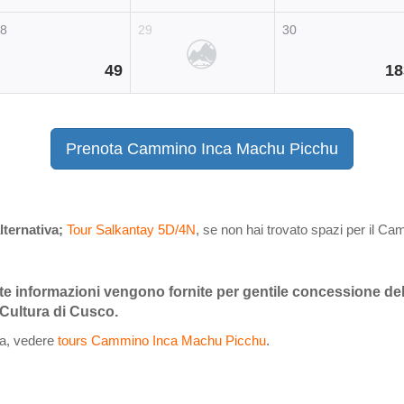
28
29
30
49
18
Prenota Cammino Inca Machu Picchu
ternativa;
Tour Salkantay 5D/4N
, se non hai trovato spazi per il C
e informazioni vengono fornite per gentile concessione del
 Cultura di Cusco.
ca, vedere
tours Cammino Inca Machu Picchu
.