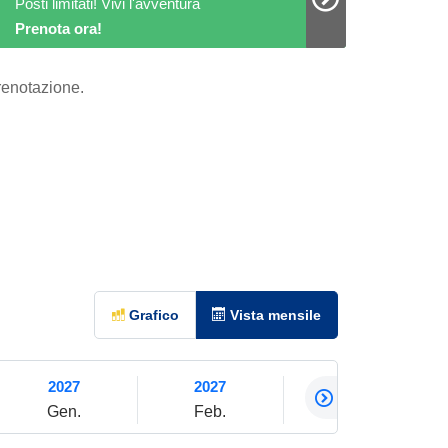
Posti limitati! Vivi l'avventura
Prenota ora!
prenotazione.
Grafico
Vista mensile
2027
2027
2027
Gen.
Feb.
Mar.