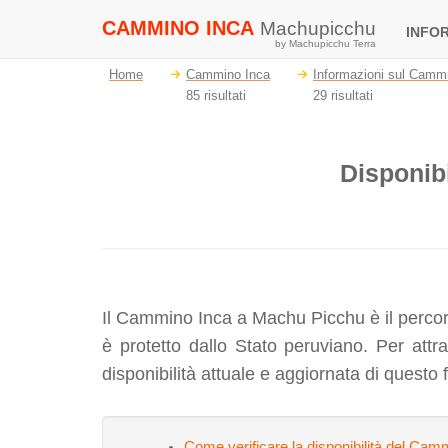
CAMMINO INCA
Machupicchu
INFO
by Machupicchu Terra
Home
Cammino Inca
Informazioni sul Camm
85 risultati
29 risultati
Disponib
Il Cammino Inca a Machu Picchu è il percorso
è protetto dallo Stato peruviano. Per attra
disponibilità attuale e aggiornata di quest
Come verificare la disponibilità del Ca