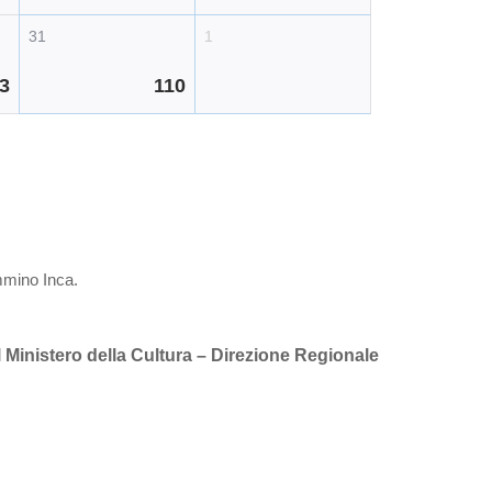
31
1
3
110
ammino Inca.
 Ministero della Cultura – Direzione Regionale