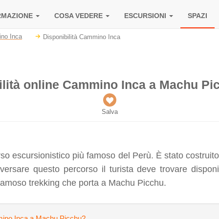
RMAZIONE
COSA VEDERE
ESCURSIONI
SPAZI
ino Inca
Disponibilità Cammino Inca
ilità online Cammino Inca a Machu Pi
Salva
 escursionistico più famoso del Perù. È stato costruito d
versare questo percorso il turista deve trovare disponi
o famoso trekking che porta a Machu Picchu.
mmino Inca a Machu Picchu?