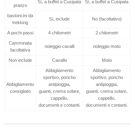
Sì, a buffet a Cusipata
Sì, a buffet a Cusipata
pranzo
bastoncini da
Sì, include
No (facoltativo)
trekking
A pochi passi
4 chilometri
2 chilometri
Camminata
noleggio cavalli
noleggio moto
facoltativa
Non include
Cavallo
Moto
Abbigliamento
Abbigliamento
sportivo, poncho
sportivo, poncho
Abbigliamento
antipioggia,
antipioggia,
consigliato
guanti, crema solare,
guanti, crema solare,
cappello,
cappello,
documenti e contanti.
documenti e contanti.