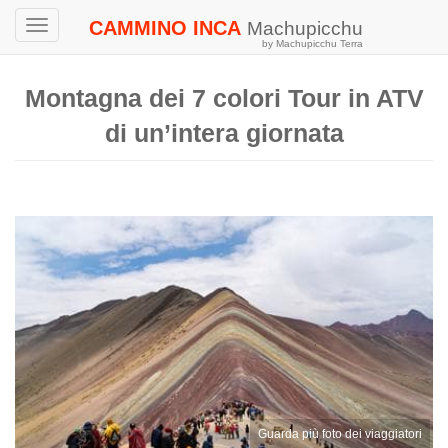
CAMMINO INCA
Machupicchu
Toggle
by Machupicchu Terra
navigation
Montagna dei 7 colori Tour in ATV
di un’intera giornata
Guarda più foto dei viaggiatori