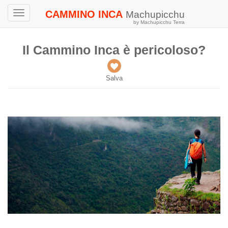
CAMMINO INCA
Machupicchu
Toggle
by Machupicchu Terra
navigation
Il Cammino Inca è pericoloso?
Salva