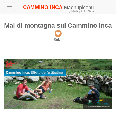
CAMMINO INCA
Machupicchu
Toggle
by Machupicchu Terra
navigation
Mal di montagna sul Cammino Inca
Salva