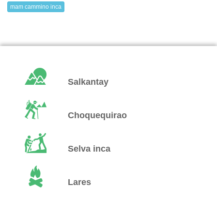
mam cammino inca
Salkantay
Choquequirao
Selva inca
Lares