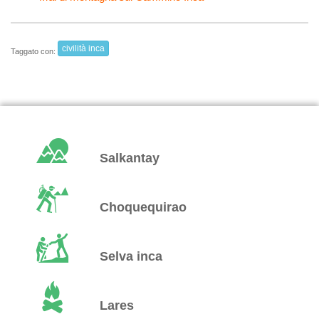
civilità inca
Taggato con:
Salkantay
Choquequirao
Selva inca
Lares