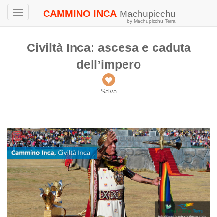
CAMMINO INCA
Machupicchu
Toggle
by Machupicchu Terra
navigation
Civiltà Inca: ascesa e caduta
dell’impero
Salva