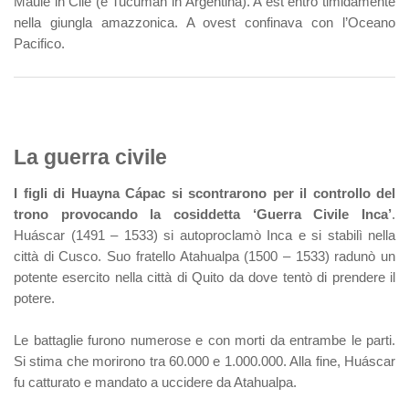
Maule in Cile (e Tucumán in Argentina). A est entrò timidamente
nella giungla amazzonica. A ovest confinava con l’Oceano
Pacifico.
La guerra civile
I figli di Huayna Cápac si scontrarono per il controllo del
trono provocando la cosiddetta ‘Guerra Civile Inca’
.
Huáscar (1491 – 1533) si autoproclamò Inca e si stabilì nella
città di Cusco. Suo fratello Atahualpa (1500 – 1533) radunò un
potente esercito nella città di Quito da dove tentò di prendere il
potere.
Le battaglie furono numerose e con morti da entrambe le parti.
Si stima che morirono tra 60.000 e 1.000.000. Alla fine, Huáscar
fu catturato e mandato a uccidere da Atahualpa.