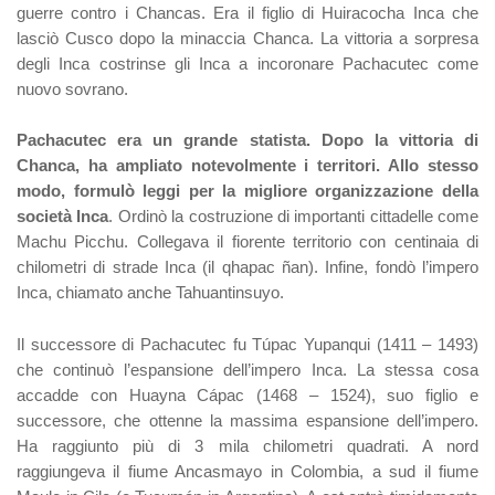
guerre contro i Chancas. Era il figlio di Huiracocha Inca che
lasciò Cusco dopo la minaccia Chanca. La vittoria a sorpresa
degli Inca costrinse gli Inca a incoronare Pachacutec come
nuovo sovrano.
Pachacutec era un grande statista. Dopo la vittoria di
Chanca, ha ampliato notevolmente i territori. Allo stesso
modo, formulò leggi per la migliore organizzazione della
società Inca
. Ordinò la costruzione di importanti cittadelle come
Machu Picchu. Collegava il fiorente territorio con centinaia di
chilometri di strade Inca (il qhapac ñan). Infine, fondò l’impero
Inca, chiamato anche Tahuantinsuyo.
Il successore di Pachacutec fu Túpac Yupanqui (1411 – 1493)
che continuò l’espansione dell’impero Inca. La stessa cosa
accadde con Huayna Cápac (1468 – 1524), suo figlio e
successore, che ottenne la massima espansione dell’impero.
Ha raggiunto più di 3 mila chilometri quadrati. A nord
raggiungeva il fiume Ancasmayo in Colombia, a sud il fiume