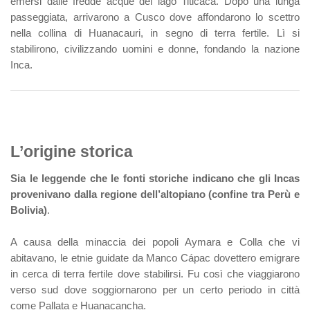
emersi dalle fredde acque del lago Titicaca. Dopo una lunga
passeggiata, arrivarono a Cusco dove affondarono lo scettro
nella collina di Huanacauri, in segno di terra fertile. Lì si
stabilirono, civilizzando uomini e donne, fondando la nazione
Inca.
L’origine storica
Sia le leggende che le fonti storiche indicano che gli Incas
provenivano dalla regione dell’altopiano (confine tra Perù e
Bolivia)
.
A causa della minaccia dei popoli Aymara e Colla che vi
abitavano, le etnie guidate da Manco Cápac dovettero emigrare
in cerca di terra fertile dove stabilirsi. Fu così che viaggiarono
verso sud dove soggiornarono per un certo periodo in città
come Pallata e Huanacancha.