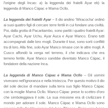
l’origine degli Incas: a) la leggenda dei fratelli Ayar eb) la
leggenda di Manco Cápac e Mama Ocllo.
La leggenda dei fratelli Ayar
– Il dio andino ‘Wiracocha’ ordinò
ai suoi quattro figli di cercare terre fertili in cui fondare una civiltà.
Poi, dalla grotta di Pacaritambo, sono partiti i quattro fratelli Ayar:
Ayar Cachi, Ayar Uchu, Ayar Auca e Ayar Manco. Erano tutti
accompagnati dalle loro mogli. Durante il tour, sono sorti conflitti
tra di loro. Alla fine, solo Ayar Manco rimase con le altre mogli. A
Cusco affondò la verga nel terreno, il che indicava che era
terreno fertile. Ayar Manco sarebbe diventato Manco Cápac, il
fondatore della nazione Inca.
La leggenda di Manco Cápac e Mama Ocllo
– Gli uomini
vivevano nell’ignoranza e nella tristezza. Per questo motivo il dio
del sole decise di mandare sulla terra suo figlio Manco Cápac
con la moglie Mama Ocllo. Manco Cápac prese lo scettro d’oro
che simboleggiava il sole. La sua missione era di civilizzare il
mondo per adorare il sole. Manco Cápac e Mama Ocllo sono