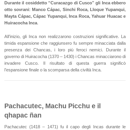
Durante il cosiddetto “Curacazgo di Cusco” gli Inca ebbero
otto sovrani: Manco Cápac, Sinchi Roca, Lloque Yupanqui,
Mayta Cápac, Cápac Yupanqui, Inca Roca, Yahuar Huacac e
Huiracocha Inca
.
All’inizio, gli Inca non realizzarono costruzioni significative. La
timida espansione che raggiunsero fu sempre minacciata dalla
presenza dei Chancas, i loro più feroci nemici. Durante il
governo di Huiracocha (1370 – 1430) i Chancas minacciarono di
invadere Cusco. Il risultato di questa guerra significò
l’espansione finale o la scomparsa della civiltà Inca.
Pachacutec, Machu Picchu e il
qhapac ñan
Pachacutec (1418 – 1471) fu il capo degli Incas durante le