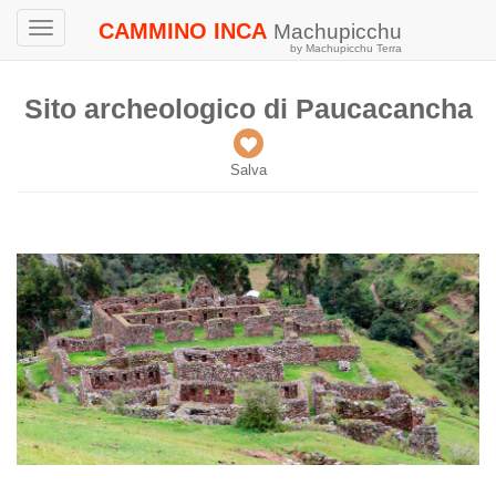
CAMMINO INCA
Machupicchu
Toggle
by Machupicchu Terra
navigation
Sito archeologico di Paucacancha
Salva